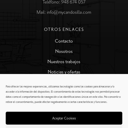
Teléfono: 948 674 057
Mail: info@mycandosilla.com
OTROS ENLACES
Contacto
Nosotros
Nuestros trabajos
Noticias y ofertas
Para ofrecer las mejores experiencias, utilizamos tecnologías como las cookies para almacenar y/o
MÁS SERVICIOS
acceder a la información del dispositivo. El consentimiento de estas tecnologías nos permitirá procesar
datos como el comportamiento de navegación o las identificaciones únicas en este sitio. No consentir o
Presupuesto en 48 horas
retirar el consentimiento, puede afectar negativamente a ciertas características y funciones.
Presupuesto gratis
Aceptar Cookies
Ayuda Financiación