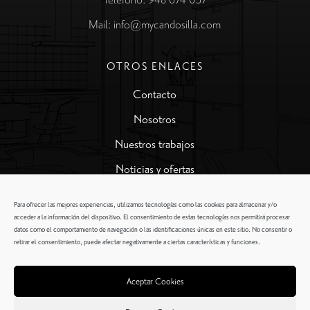
Mail: info@mycandosilla.com
OTROS ENLACES
Contacto
Nosotros
Nuestros trabajos
Noticias y ofertas
Para ofrecer las mejores experiencias, utilizamos tecnologías como las cookies para almacenar y/o
MÁS SERVICIOS
acceder a la información del dispositivo. El consentimiento de estas tecnologías nos permitirá procesar
datos como el comportamiento de navegación o las identificaciones únicas en este sitio. No consentir o
Presupuesto en 48 horas
retirar el consentimiento, puede afectar negativamente a ciertas características y funciones.
Presupuesto gratis
Aceptar Cookies
Ayuda Financiación